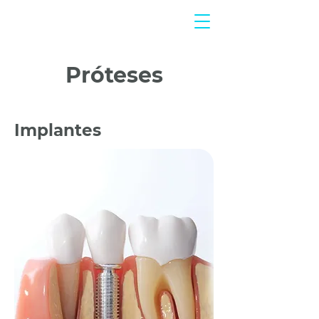
clínica odon
t
ológica
Próteses
Implantes