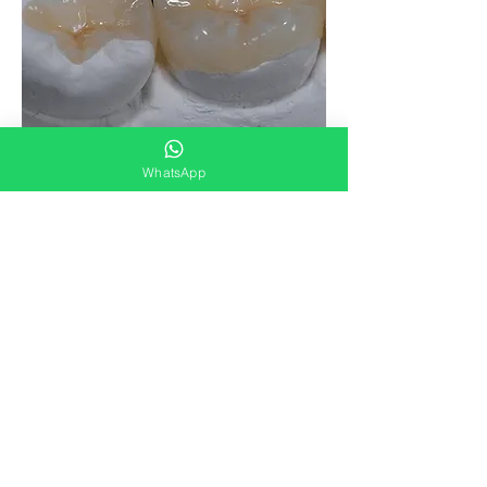
WhatsApp
As restaurações indiretas estão
indicadas para os dentes
posteriores (premolares e molares)
quando os dentes apresentam
cavidades grandes resultantes
normalmente de cárie ou
simplesmente para substituir
restaurações antigas em
amálgama, permitindo dessa
forma devolver a sua forma,
aspecto natural e função
mastigatória.